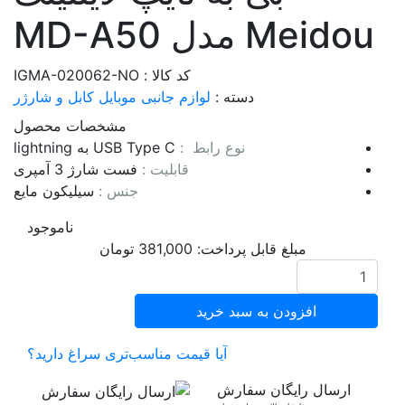
Meidou مدل MD-A50
کد کالا : IGMA-020062-NO
دسته :
لوازم جانبی موبایل
کابل و شارژر
مشخصات محصول
نوع رابط :
USB Type C به lightning
قابلیت :
فست شارژ 3 آمپری
جنس :
سیلیکون مایع
ناموجود
مبلغ قابل پرداخت:
381,000
تومان
افزودن به سبد خرید
آیا قیمت مناسب‌تری سراغ دارید؟
ارسال رایگان سفارش