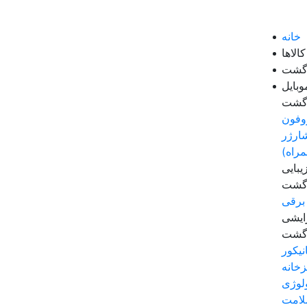
خانه
الاها
زگشت
وبایل
زگشت
وفون
ارژر
مراه)
بایی
زگشت
برقی
رایشی
زگشت
نیکور
زخانه
لوژی
لامت