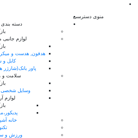
منوی دسترسی
دسته بندی ک
با
لوازم جانبی م
با
هدفون, هدست و میکر
کابل و ش
پاور بانک(شارژر ه
سلامت و زی
با
وسایل شخصی 
لوازم آ
با
پدیکور،ما
خانه آشپ
تکنو
ورزش و س