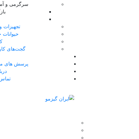
سرگرمی و آ
با
تجهیزات و
حیوانات خ
کا
گجت‌های کار
پرسش های مت
دربا
تماس 