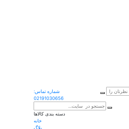
شماره تماس:
02191030656
دسته بندی کالاها
خانه
بلاگ