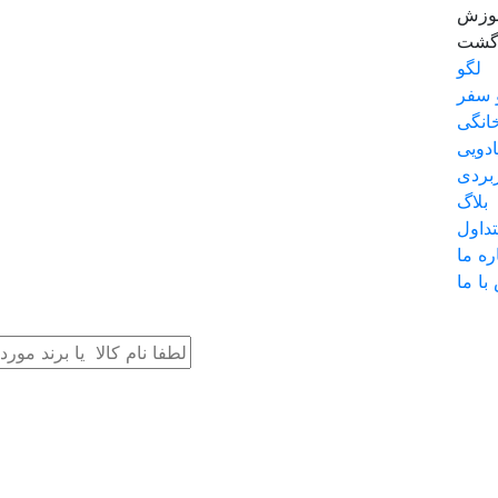
موزش
زگشت
لگو
 سفر
انگی
دویی
بردی
بلاگ
داول
ره ما
با ما