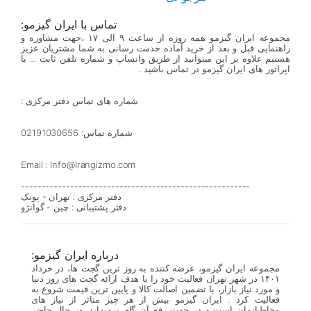
تماس با ایران گیزمو:
مجموعه ایران گیزمو همه روزه از ساعت ۹ الی ۱۷ ،جهت مشاوره و
راهنمایی قبل و بعد از خرید آماده خدمت رسانی به شما مشتریان عزیز
هستیم علاوه بر این میتوانید از طریق واتساپ و شماره تلفن ثابت ... با
اپراتور های ایران گیزمو در تماس باشید .
شماره های تماس دفتر مرکزی :
شماره تماس: 02191030656
Email : Info@Irangizmo.com
--------------------------------------------------------
دفتر مرکزی : تهران - پونک
دفتر پشتیبانی : چین - گوانژو
درباره ایران گیزمو:
مجموعه ایران گیزمو، عرضه کننده به روز ترین گجت ها، در خرداد
۱۴۰۱ در شهر تهران فعالیت خود را با هدف ارائه گجت های روز دنیا
و مورد نیاز بازار، با تضمین اصالت کالا و پایین ترین قیمت شروع به
فعالیت کرد . ایران گیزمو بیش از هر چیز متاثر از نیاز های
مخاطبانمان است و در جهت رفع آن گام برمیدارد. در حال حاضر