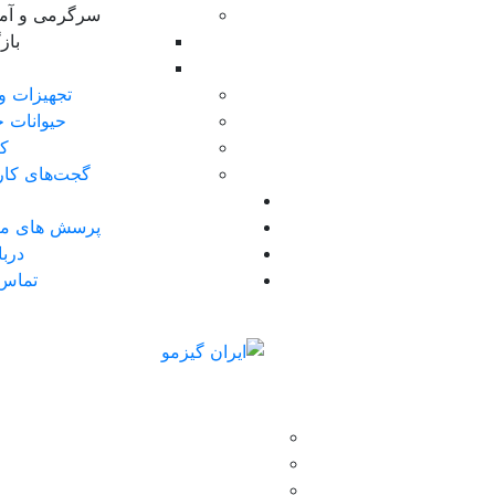
سرگرمی و آ
با
تجهیزات و
حیوانات خ
کا
گجت‌های کار
پرسش های مت
دربا
تماس 