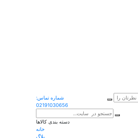
شماره تماس:
02191030656
دسته بندی کالاها
خانه
بلاگ