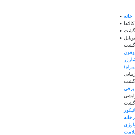
خانه
الاها
زگشت
وبایل
زگشت
وفون
ارژر
مراه)
بایی
زگشت
برقی
رایشی
زگشت
نیکور
زخانه
لوژی
لامت