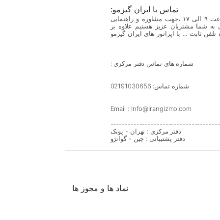
تماس با ایران گیزمو:
مجموعه ایران گیزمو همه روزه از ساعت ۹ الی ۱۷ ،جهت مشاوره و راهنمایی
 به شما مشتریان عزیز هستیم علاوه بر
لفن ثابت ... با اپراتور های ایران گیزمو
شماره های تماس دفتر مرکزی :
شماره تماس: 02191030656
Email : Info@Irangizmo.com
-------------------------------------
دفتر مرکزی : تهران - پونک
دفتر پشتیبانی : چین - گوانژو
نماد ها و مجوز ها