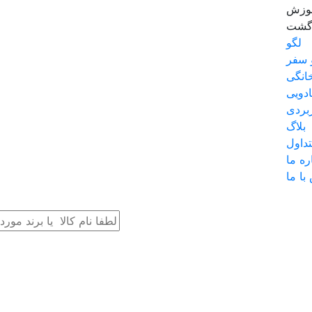
موزش
زگشت
لگو
 سفر
انگی
دویی
بردی
بلاگ
داول
ره ما
با ما