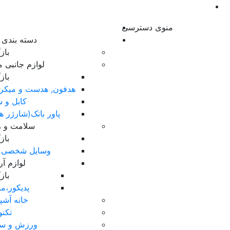
منوی دسترسی
دسته بندی ک
با
لوازم جانبی م
با
هدفون, هدست و میکر
کابل و ش
پاور بانک(شارژر ه
سلامت و زی
با
وسایل شخصی 
لوازم آ
با
پدیکور،ما
خانه آشپ
تکنو
ورزش و س