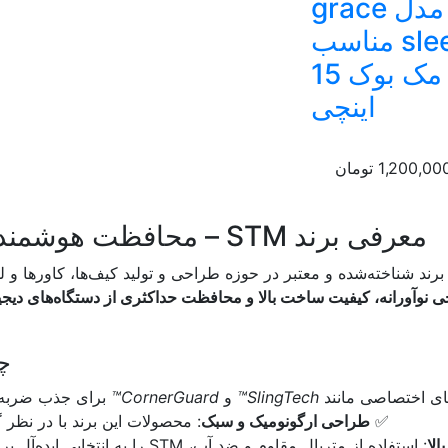
تی ام مدل grace
sleeve مناسب
برای مک بوک 15
اینچی
1,200,00
تومان
معرفی برند STM – محافظت هوشمندانه از دستگاه‌های دیجیتال شما
برند شناخته‌شده و معتبر در حوزه طراحی و تولید کیف‌ها، کاورها و لو
 نوآورانه، کیفیت ساخت بالا و محافظت حداکثری از دستگاه‌های دیجی
چرا
SlingTech™
و
CornerGuard™
برای جذب ضربه و
✅
طراحی ارگونومیک و سبک
: محصولات این برند با در نظر 
لا
: استفاده از متریال مقاوم و ضد آب، STM را به انتخابی ایده‌آل برای دانشجویان، مدیران و حرفه‌ای‌ها تبدیل کرده است.