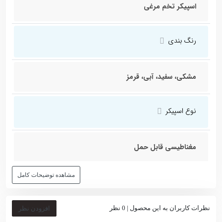
اسپیکر تخم مرغی
کردن، دکمه‌ی زیاد و کم کردن صدا و یک دکمه برای مودهای RGB نیز
می‌باشد.
درقسمت پشت اسپیکر معلق بلوتوثی Technology HCNTمدل ویتامین یک
رنگ بندی
درگاه شارژ اندرویدی و در قسمت کناری آن دکمه های ON و OFF کارگذاری
شده است.
ورودی‌های صدای اسپیکر شامل بلوتوث و یک عدد پورت AUX است. که شما
مشکی، سفید، آبی، قرمز
می‌توانید با استفاده از ورودی کارت حافظه micro SD روی این اسپیکر
موزیک پخش کنید.
نوع اسپیکر
باتری داخلی اسپیکر ویتامین می‌تواند تا 6 ساعت موزیک پخش کند، به همین
جهت میتوانید برای استفاده از آن، اسپیکر را در کنار موبایل، تبلت، لپ‌تاپ و
کامپیوتر قرار دهید.
مغناطیسی قابل حمل
در قسمت زیر اسپیکر ویتامین لایه‌ی ضدلغزشی کار شده که مانع از لغزش و
سر خوردن دستگاه بر روی میز و سطوح صاف می‌شود.
مشاهده توضیحات کامل
اسپیکر ویتامین تخم مرغی دارای یک پایه‌ی برقی مغناطیسی، بلندگوی
نوع اتصال
شناور، آداپتور برق متناوب، یک کابل Micro USB برای شارژ اسپیکر می‌باشد.
و همینطور در قسمت پشت اسپیکر یک درگاه شارژ اندرویدی نیز بکار رفته
نظرات کاربران به این محصول |
0
نظر
افزودن نظر
است.
wireless بی سیم