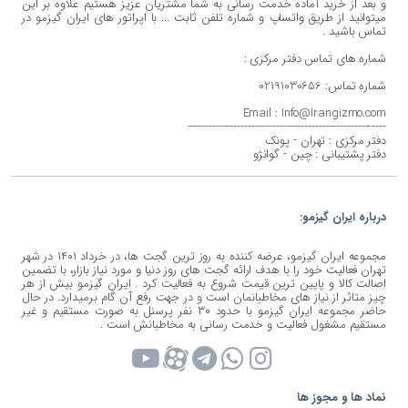
و بعد از خرید آماده خدمت رسانی به شما مشتریان عزیز هستیم علاوه بر این
میتوانید از طریق واتساپ و شماره تلفن ثابت ... با اپراتور های ایران گیزمو در
تماس باشید .
شماره های تماس دفتر مرکزی :
شماره تماس: 02191030656
Email : Info@Irangizmo.com
--------------------------------------------------------
دفتر مرکزی : تهران - پونک
دفتر پشتیبانی : چین - گوانژو
درباره ایران گیزمو:
مجموعه ایران گیزمو، عرضه کننده به روز ترین گجت ها، در خرداد ۱۴۰۱ در شهر
تهران فعالیت خود را با هدف ارائه گجت های روز دنیا و مورد نیاز بازار، با تضمین
اصالت کالا و پایین ترین قیمت شروع به فعالیت کرد . ایران گیزمو بیش از هر
چیز متاثر از نیاز های مخاطبانمان است و در جهت رفع آن گام برمیدارد. در حال
حاضر مجموعه ایران گیزمو با حدود ۳۰ نفر پرسنل به صورت مستقیم و غیر
مستقیم مشغول فعالیت و خدمت رسانی به مخاطبانش است .
نماد ها و مجوز ها