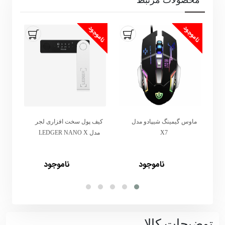
ناموجود
ناموجود
ماوس گیمینگ شیپادو مدل
کیف پول سخت افزاری لجر
کیب
X7
مدل LEDGER NANO X
مدل 0
ناموجود
ناموجود
توضیحات کالا