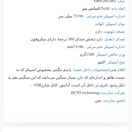
مدل
: FMS-2011BT
ابعاد پایه
: 6.5x10سانتی متر
اندازه اسپیکر تخم مرغی :
96×73 میلی متر
توان اسپیکر:
5وات
نسخه بلوتوث:
دارد
صدای 3بعدی:
دارد (پخش صدای 360 درجه)، دارای میکروفون
اندازه اسپیکر تخم مرغی :
96×mm73
وزن خالص اسپیکر:
1500گرم
نوع اسپیکر:
اکتیو
اقلام همراه(محتویات داخل جعبه):
پایه‌ی مگنتی مخصوص اسپیکر که به
نسبت ظاهر و اندازه‌ای که دارد بسیار سنگین می‌باشد که این سنگینی هم به
دلیل وجود باتری در داخل آن است، آداپتور، کابل شارژUSB ،
شرکت سازنده
:HCNT technology
کشور سازنده:
چین