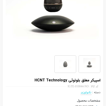
اسپیکر معلق بلوتوثی HCNT Technology
کد کالا : IGTE-010044-NO
دسته :
تکنولوژی
مشخصات محصول