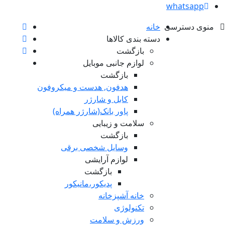
whatsapp
منوی دسترسی
خانه
دسته بندی کالاها
بازگشت
لوازم جانبی موبایل
بازگشت
هدفون, هدست و میکروفون
کابل و شارژر
پاور بانک(شارژر همراه)
سلامت و زیبایی
بازگشت
وسایل شخصی برقی
لوازم آرایشی
بازگشت
پدیکور،مانیکور
خانه آشپزخانه
تکنولوژی
ورزش و سلامت