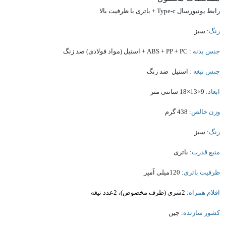
رابط یونیورسال Type-c + باتری با ظرفیت بالا
رنگ
: سبز
جنس بدنه
: ABS + PP + PC + استیل (مواد فولادی) ضد زنگ
جنس تیغه :
استیل ضد زنگ
ابعاد
: 9×13×18 سانتی متر
وزن خالص
: 438 گرم
رنگ
: سبز
منبع قدرت
: باتری
ظرفیت باتری
: 120میلی آمپر
اقلام همراه
: 2سری (ظرف مخصوص)، 2عدد تیغه
کشور سازنده
: چین