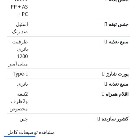
PP + AS
+ PC
جنس تیغه
استیل
ضد زنگ
منبع تغذیه
ظرفیت
باتری
1200
میلی آمپر
پورت شارژ
Type-c
منبع تغذیه
باتری
اقلام همراه
2تیغه
و2ظرف
مخصوص
کشور سازنده
چین
مشاهده توضیحات کامل