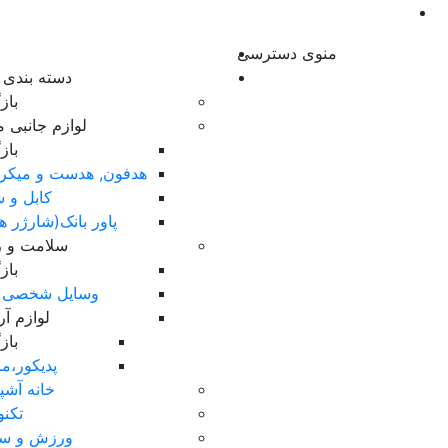
منوی دسترسی
دسته بندی ک
با
لوازم جانبی م
با
هدفون, هدست و میکر
کابل و ش
پاور بانک(شارژر ه
سلامت و زی
با
وسایل شخصی 
لوازم آ
با
پدیکور،ما
خانه آشپ
تکنو
ورزش و س