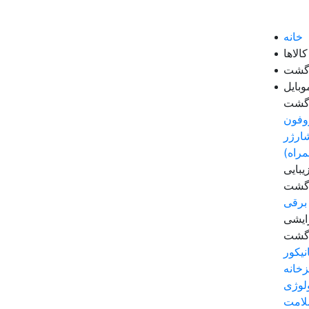
خانه
الاها
زگشت
وبایل
زگشت
وفون
ارژر
مراه)
بایی
زگشت
برقی
رایشی
زگشت
نیکور
زخانه
لوژی
لامت