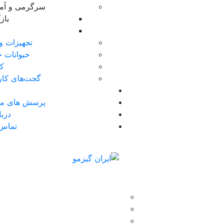
سرگرمی و آ
با
تجهیزات و
حیوانات خ
کا
گجت‌های کار
پرسش های مت
دربا
تماس 