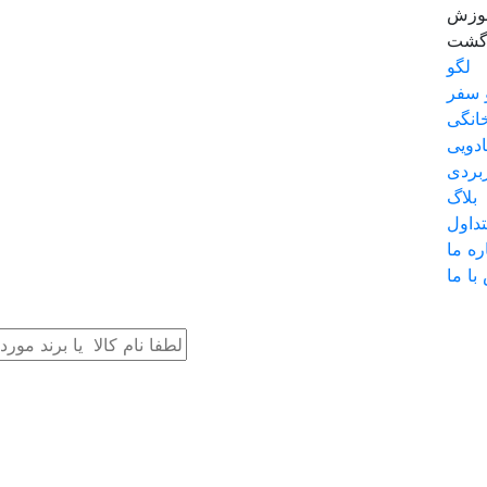
موزش
زگشت
لگو
 سفر
انگی
دویی
بردی
بلاگ
داول
ره ما
با ما