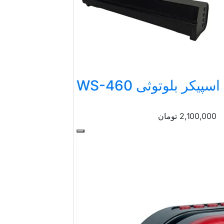
اسپیکر بلوتوثی WS-460
2,100,000
تومان