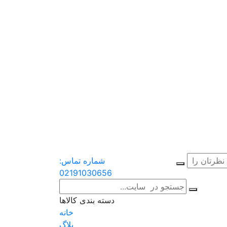
شماره تماس:
02191030656
دسته بندی کالاها
خانه
بلاگ