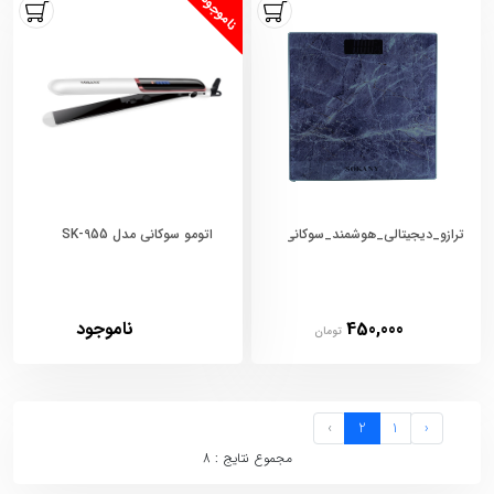
ناموجود
ترازو_دیجیتالی_هوشمند_سوکانی_مدل_SK19018_سبز
اتومو سوکانی مدل SK-955
450,000
ناموجود
تومان
›
2
1
‹
مجموع نتایج : 8