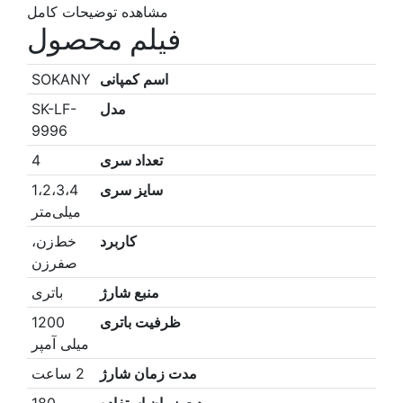
مشاهده توضیحات کامل
فیلم محصول
اسم کمپانی
SOKANY
مدل
SK-LF-
9996
تعداد سری
4
سایز سری
1،2،3،4
میلی‌متر
کاربرد
خط‌زن،
صفرزن
منبع شارژ
باتری
ظرفیت باتری
1200
میلی آمپر
مدت زمان شارژ
2 ساعت
مدت زمان استفاده
180