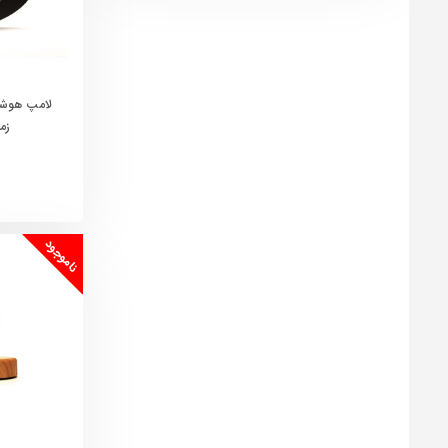
لامپ هوشم
زمینE
ناموجود