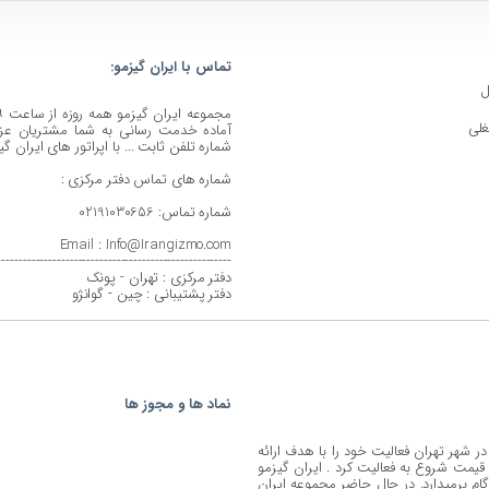
تماس با ایران گیزمو:
ل
های جذابی باشند:
لی
آماده خدمت رسانی به شما مشتریان عزیز
شماره تلفن ثابت ... با اپراتور های ایران گ
شماره های تماس دفتر مرکزی :
شماره تماس: 02191030656
Email : Info@Irangizmo.com
-------------------------------------------------------
دفتر مرکزی : تهران - پونک
دفتر پشتیبانی : چین - گوانژو
نماد ها و مجوز ها
موعه ایران گیزمو، عرضه کننده به روز ترین گجت ها، در خرداد ۱۴۰۱ در شهر تهران فعالیت خود را با هدف ارائه
ن قیمت شروع به فعالیت کرد . ایران گیزمو
ام برمیدارد. در حال حاضر مجموعه ایران