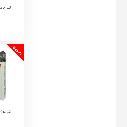
گلدان معلق nia
ناموجود
لگو وانگه مد