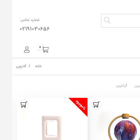
شماره تماس:
02191030656
0
خانه
کادویی
رین
گرانترین
ناموجود