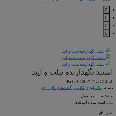
استند نگهدارنده تبلت و آیپد
کد کالا : IGTE-010021-NO
دسته :
تکنولوژی
کادویی
گجت‌های کاربردی
مشخصات محصول
مدل:
استند تبلت و آیپد فلزی
حنس:
فلز