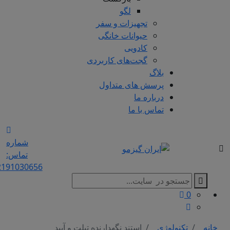
لگو
تجهیزات و سفر
حیوانات خانگی
کادویی
گجت‌های کاربردی
بلاگ
پرسش های متداول
درباره ما
تماس با ما
شماره
تماس:
2191030656
0
خانه
تکنولوژی
استند نگهدارنده تبلت و آیپد