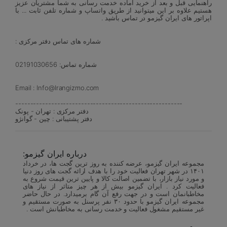
راهنمایی قبل و بعد از خرید آماده خدمت رسانی به شما مشتریان عزیز
هستیم علاوه بر این میتوانید از طریق واتساپ و شماره تلفن ثابت ... با
اپراتور های ایران گیزمو در تماس باشید .
شماره های تماس دفتر مرکزی :
شماره تماس: 02191030656
Email : Info@Irangizmo.com
--------------------------------------------------------
دفتر مرکزی : تهران - پونک
دفتر پشتیبانی : چین - گوانژو
درباره ایران گیزمو:
مجموعه ایران گیزمو، عرضه کننده به روز ترین گجت ها، در خرداد
۱۴۰۱ در شهر تهران فعالیت خود را با هدف ارائه گجت های روز دنیا
و مورد نیاز بازار، با تضمین اصالت کالا و پایین ترین قیمت شروع به
فعالیت کرد . ایران گیزمو بیش از هر چیز متاثر از نیاز های
مخاطبانمان است و در جهت رفع آن گام برمیدارد. در حال حاضر
مجموعه ایران گیزمو با حدود ۳۰ نفر پرسنل به صورت مستقیم و
غیر مستقیم مشغول فعالیت و خدمت رسانی به مخاطبانش است .