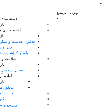
منوی دسترسی
دسته بندی ک
با
لوازم جانبی م
با
هدفون, هدست و میکر
کابل و ش
پاور بانک(شارژر ه
سلامت و زی
با
وسایل شخصی 
لوازم آ
با
پدیکور،ما
خانه آشپ
تکنو
ورزش و س