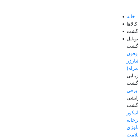
خانه
الاها
زگشت
وبایل
زگشت
وفون
ارژر
مراه)
بایی
زگشت
برقی
رایشی
زگشت
نیکور
زخانه
لوژی
لامت