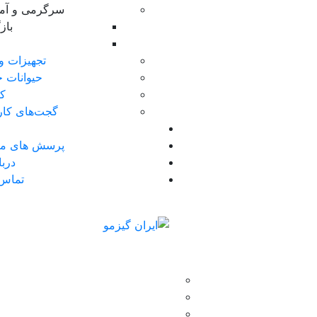
سرگرمی و آ
با
تجهیزات و
حیوانات خ
کا
گجت‌های کار
پرسش های مت
دربا
تماس 