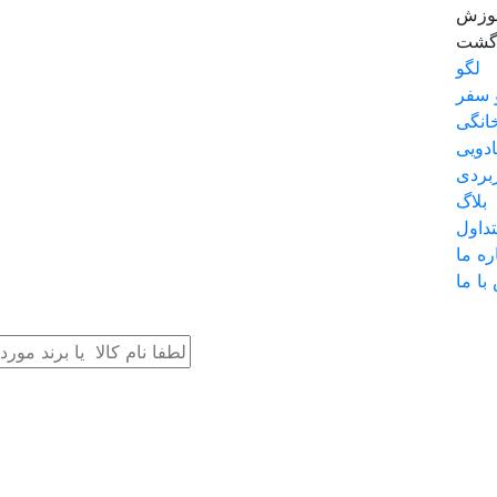
موزش
زگشت
لگو
 سفر
انگی
دویی
بردی
بلاگ
داول
ره ما
با ما