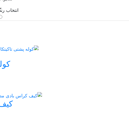
انتخاب رن
کوله 
کیف 