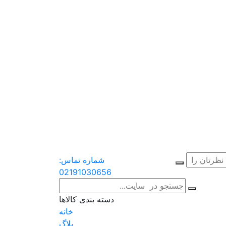
شماره تماس:
02191030656
دسته بندی کالاها
خانه
بلاگ