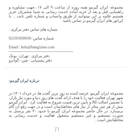
مجموعه ایران گیزمو همه روزه از ساعت ۹ الی ۱۷ ،جهت مشاوره و
راهنمایی قبل و بعد از خرید آماده خدمت رسانی به شما مشتریان عزیز
هستیم علاوه بر این میتوانید از طریق واتساپ و شماره تلفن ثابت ... با
اپراتور های ایران گیزمو در تماس باشید .
شماره های تماس دفتر مرکزی :
شماره تماس: 02191030656
Email : Info@Irangizmo.com
--------------------------------------------------------
دفتر مرکزی : تهران - پونک
دفتر پشتیبانی : چین - گوانژو
درباره ایران گیزمو:
مجموعه ایران گیزمو، عرضه کننده به روز ترین گجت ها، در خرداد ۱۴۰۱ در
شهر تهران فعالیت خود را با هدف ارائه گجت های روز دنیا و مورد نیاز بازار،
با تضمین اصالت کالا و پایین ترین قیمت شروع به فعالیت کرد . ایران گیزمو
بیش از هر چیز متاثر از نیاز های مخاطبانمان است و در جهت رفع آن گام
برمیدارد. در حال حاضر مجموعه ایران گیزمو با حدود ۳۰ نفر پرسنل به
صورت مستقیم و غیر مستقیم مشغول فعالیت و خدمت رسانی به
مخاطبانش است .