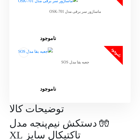
ماساژور سر برقی مدل OSK-701
ناموجود
ناموجود
جعبه بقا مدل SOS
ناموجود
توضیحات کالا
🧤 دستکش نیم‌پنجه مدل
تاکتیکال سایز XL