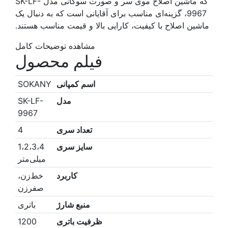
که ماشین اصلاح موی سر و صورت سوکانی مدل SK-LF-
9967، گزینه‌ای مناسب برای آقایانی است که به دنبال یک
ماشین اصلاح با کیفیت، کارایی بالا و قیمت مناسب هستند.
مشاهده توضیحات کامل
فیلم محصول
اسم کمپانی
SOKANY
مدل
SK-LF-
9967
تعداد سری
4
سایز سری
1،2،3،4
میلی‌متر
کاربرد
خط‌زن،
صفرزن
منبع شارژ
باتری
ظرفیت باتری
1200