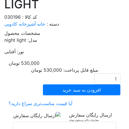
LIGHT
کد کالا : 030196
دسته :
خانه آشپزخانه
کادویی
مشخصات محصول
مدل: night light
نور: آفتابی
530,000
تومان
مبلغ قابل پرداخت:
530,000
تومان
افزودن به سبد خرید
آیا قیمت مناسب‌تری سراغ دارید؟
ارسال رایگان سفارش
سفارشات بالای دو میلیون تومان