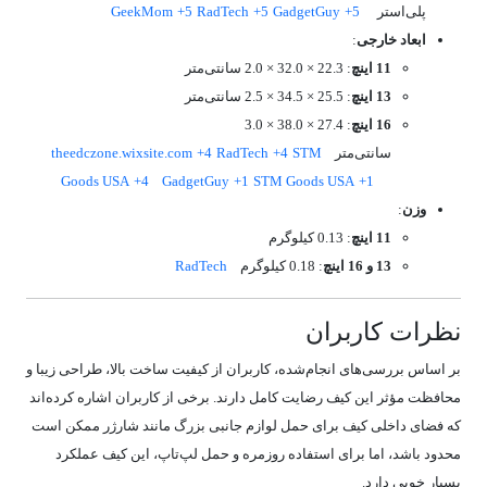
پلی‌استر
+5
GadgetGuy
+5
RadTech
+5
GeekMom
ابعاد خارجی
:
11 اینچ
:
22.3 × 32.0 × 2.0 سانتی‌متر
13 اینچ
:
25.5 × 34.5 × 2.5 سانتی‌متر
16 اینچ
:
27.4 × 38.0 × 3.0
سانتی‌متر
STM
+4
RadTech
+4
theedczone.wixsite.com
Goods USA
+4
GadgetGuy
+1
STM Goods USA
+1
وزن
:
11 اینچ
:
0.13 کیلوگرم
13 و 16 اینچ
:
0.18 کیلوگرم
RadTech
نظرات کاربران
بر اساس بررسی‌های انجام‌شده، کاربران از کیفیت ساخت بالا، طراحی زیبا و
محافظت مؤثر این کیف رضایت کامل دارند.
برخی از کاربران اشاره کرده‌اند
که فضای داخلی کیف برای حمل لوازم جانبی بزرگ مانند شارژر ممکن است
محدود باشد، اما برای استفاده روزمره و حمل لپ‌تاپ، این کیف عملکرد
بسیار خوبی دارد.